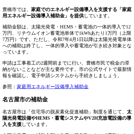
豊橋市では、
家庭でのエネルギー設備導入を支援する「家庭
用エネルギー設備導入補助金」を提供
しています。
補助金額は、太陽光発電・HEMS・蓄電池の一体的導入で12
万円、リチウムイオン蓄電池単体で1kWhあたり1万円（上限
7万円）です。ただし、令和7年4月1日以降は太陽光発電単体
への補助は終了し、一体的導入や蓄電池が引き続き対象とな
っています。
申請は工事着工の2週間前までに行い、豊橋市民で税金の滞
納がないことなどが主な要件です。市の公式サイトで最新情
報を確認し、電子申請システムから手続きしましょう。
参照：
家庭用エネルギー設備導入補助金
名古屋市の補助金
名古屋市は「住宅等の脱炭素化促進補助」制度を通じて、
太
陽光発電設備やHEMS・蓄電システムやV2H充放電設備の導
入を支援
しています。