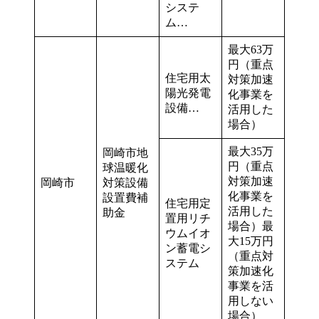
システ
ム…
最大63万
円（重点
住宅用太
対策加速
陽光発電
化事業を
設備…
活用した
場合）
最大35万
岡崎市地
円（重点
球温暖化
対策加速
岡崎市
対策設備
化事業を
設置費補
住宅用定
活用した
助金
置用リチ
場合）最
ウムイオ
大15万円
ン蓄電シ
（重点対
ステム
策加速化
事業を活
用しない
場合）