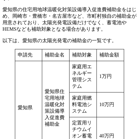
愛知県の住宅用地球温暖化対策設備導入促進費補助金をはじ
め、岡崎市・豊橋市・名古屋市など、市町村独自の補助金が
用意されており、太陽光発電設備だけでなく、蓄電池や
HEMSなども補助対象となる場合があります。
以下は、愛知県の太陽光発電の補助金の一覧です。
申請先
補助金名
補助対象
補助金額
家庭用エ
ネルギー
1万円
管理シス
テム
愛知県住
宅用地球
家庭用燃
温暖化対
料電池シ
10万円
愛知県
策設備導
ステム
入促進費
定置用リ
補助金
チウムイ
オン蓄電
40万円