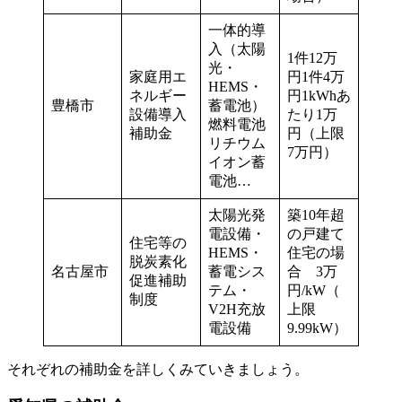
一体的導
入（太陽
1件12万
光・
家庭用エ
円1件4万
HEMS・
ネルギー
円1kWhあ
豊橋市
蓄電池）
設備導入
たり1万
燃料電池
補助金
円（上限
リチウム
7万円）
イオン蓄
電池…
太陽光発
築10年超
電設備・
の戸建て
住宅等の
HEMS・
住宅の場
脱炭素化
名古屋市
蓄電シス
合 3万
促進補助
テム・
円/kW（
制度
V2H充放
上限
電設備
9.99kW）
それぞれの補助金を詳しくみていきましょう。