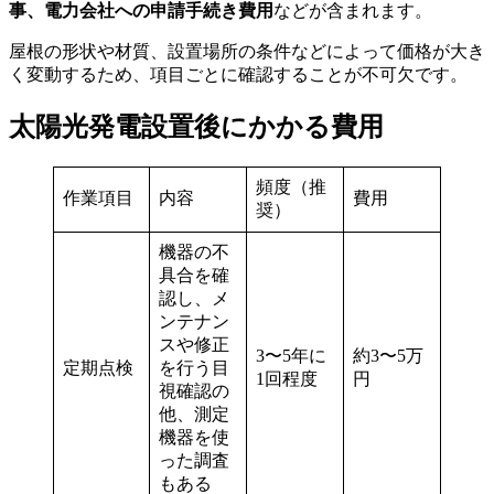
事、電力会社への申請手続き費用
などが含まれます。
屋根の形状や材質、設置場所の条件などによって価格が大き
く変動するため、項目ごとに確認することが不可欠です。
太陽光発電設置後にかかる費用
頻度（推
作業項目
内容
費用
奨）
機器の不
具合を確
認し、メ
ンテナン
スや修正
3〜5年に
約3〜5万
定期点検
を行う目
1回程度
円
視確認の
他、測定
機器を使
った調査
もある