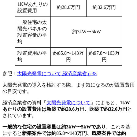
1KWあたりの
約28.6万円
約32.6万円
設置費用
一般住宅の太
陽光パネルの
約3kW〜5kW
設置容量の平
均
設置費用の平
約85.8〜143万
約97.8〜163万
均
円
円
参照：
太陽光発電について 経済産業省 p.38
太陽光発電の導入を検討する際、まず気になるのが設置費用
の目安です。
経済産業省の資料「
太陽光発電について
」によると、
1kW
あたりの設置費用は新築で約28.6万円、既築で約32.6万円
と
されています。
一般的な住宅の設置容量は約3kW〜5kWであり
、これを基
にすると
新築案件では約85.8〜143万円、既築案件では約