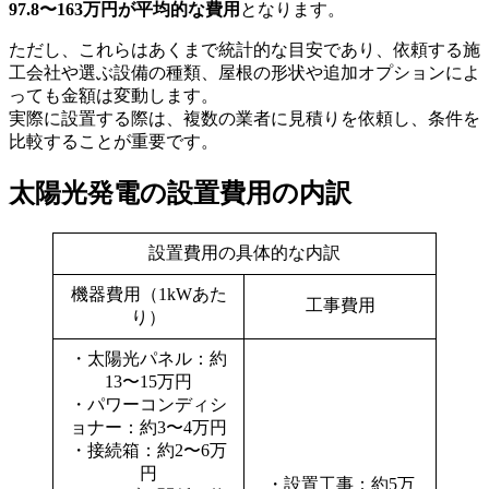
97.8〜163万円が平均的な費用
となります。
ただし、これらはあくまで統計的な目安であり、依頼する施
工会社や選ぶ設備の種類、屋根の形状や追加オプションによ
っても金額は変動します。
実際に設置する際は、複数の業者に見積りを依頼し、条件を
比較することが重要です。
太陽光発電の設置費用の内訳
設置費用の具体的な内訳
機器費用（1kWあた
工事費用
り）
・太陽光パネル：約
13〜15万円
・パワーコンディシ
ョナー：約3〜4万円
・接続箱：約2〜6万
円
・設置工事：約5万