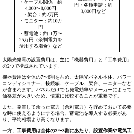
・ケーブル関係：約
円・各種申請：約
4,000〜8,000円
3,000円など
・架台：約2万円
・モニター：約10万
円
・蓄電池：約11万〜
25万円（余剰電力を
活用する場合）など
太陽光発電の設置費用は、主に「機器費用」と「工事費用」
の2つで構成されています。
機器費用は全体の7〜8割を占め、太陽光パネル本体、パワー
コンディショナー、接続箱、ケーブル、架台、モニターなど
が含まれます。パネルだけでも発電効率やメーカーによって
価格差が大きいため、慎重に比較することが重要です。
また、発電して余った電力（余剰電力）を貯めておいて必要
な時に使えるようにする場合、蓄電池を導入する必要があ
り、平均相場より高くなります。
一方、
工事費用は全体の2〜3割にあたり、設置作業や電気工