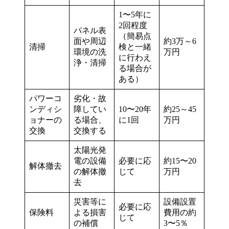
1〜5年に
2回程度
パネル表
（簡易点
面や周辺
約3万～6
清掃
検と一緒
環境の洗
万円
に行わえ
浄・清掃
る場合が
ある）
パワーコ
劣化・故
ンディシ
障してい
10〜20年
約25～45
ョナーの
る場合、
に1回
万円
交換
交換する
太陽光発
電の設備
必要に応
約15〜20
解体撤去
の解体撤
じて
万円
去
災害等に
設備設置
必要に応
保険料
よる損害
費用の約
じて
の補償
3〜5％