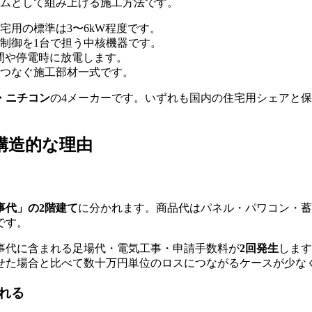
テムとして組み上げる施工方法です。
宅用の標準は3〜6kW程度です。
制御を1台で担う中核機器です。
夜間や停電時に放電します。
つなぐ施工部材一式です。
・ニチコン
の4メーカーです。いずれも国内の住宅用シェアと
構造的な理由
事代」の2階建て
に分かれます。商品代はパネル・パワコン・蓄
です。
事代に含まれる足場代・電気工事・申請手数料が
2回発生
します
せた場合と比べて数十万円単位のロスにつながるケースが少な
れる