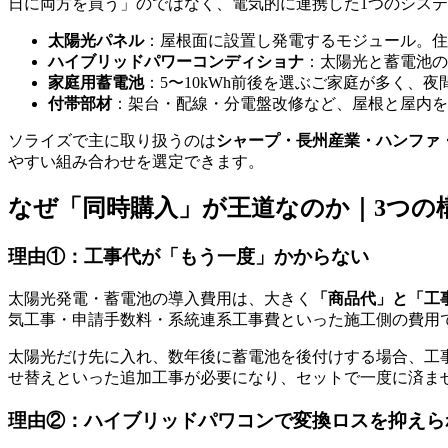
日に両方を買う」のではなく、電気的に連携した1つのシス
太陽光パネル
：屋根面に設置し発電するモジュール。住
ハイブリッドパワーコンディショナ
：太陽光と蓄電池の
家庭用蓄電池
：5〜10kWh前後を選ぶご家庭が多く、
付帯部材
：架台・配線・分電盤改修など、屋根と屋内を
ソライズで主に取り扱うのは
シャープ・長州産業・ハンファ
やすい組み合わせを選定できます。
なぜ「同時購入」が王道なのか｜3つの
理由①：工事代が「もう一度」かからない
太陽光発電・蓄電池の導入費用は、大きく
「商品代」と「工
気工事・申請手数料・系統連系工事費といった施工側の費用
太陽光だけ先に入れ、数年後に蓄電池を後付けする場合、工
せ替えといった追加工事が必要になり、セットで一度に済ま
理由②：ハイブリッドパワコンで変換ロスを抑えら