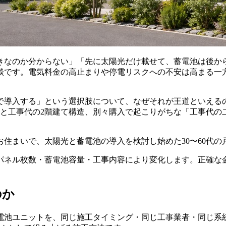
きなのか分からない」「先に太陽光だけ載せて、蓄電池は後か
談です。電気料金の高止まりや停電リスクへの不安は高まる一
で導入する」という選択肢について、なぜそれが王道といえる
代と工事代の2階建て構造、別々購入で起こりがちな「工事代
住まいで、太陽光と蓄電池の導入を検討し始めた30〜60代の
パネル枚数・蓄電池容量・工事内容により変化します。正確な
のか
電池ユニットを、同じ施工タイミング・同じ工事業者・同じ系