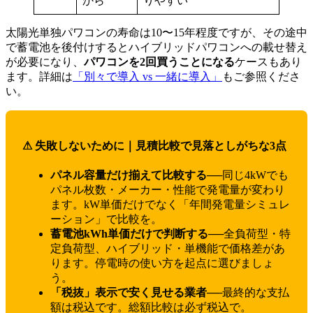
から
りやすい
太陽光単独パワコンの寿命は10〜15年程度ですが、その途中
で蓄電池を後付けするとハイブリッドパワコンへの載せ替え
が必要になり、
パワコンを2回買うことになる
ケースもあり
ます。詳細は
「別々で導入 vs 一緒に導入」
もご参照くださ
い。
⚠ 失敗しないために｜見積比較で見落としがちな3点
パネル容量だけ揃えて比較する
──同じ4kWでも
パネル枚数・メーカー・性能で発電量が変わり
ます。kW単価だけでなく「年間発電量シミュレ
ーション」で比較を。
蓄電池kWh単価だけで判断する
──全負荷型・特
定負荷型、ハイブリッド・単機能で価格差があ
ります。停電時の使い方を起点に選びましょ
う。
「税抜」表示で安く見せる業者
──最終的な支払
額は税込です。総額比較は必ず税込で。