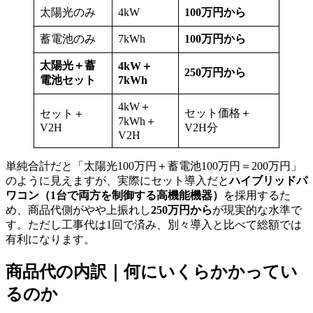
太陽光のみ
4kW
100万円から
蓄電池のみ
7kWh
100万円から
太陽光＋蓄
4kW＋
250万円から
電池セット
7kWh
4kW＋
セット価格＋
セット＋
7kWh＋
V2H
V2H分
V2H
単純合計だと「太陽光100万円＋蓄電池100万円＝200万円」
のように見えますが、実際にセット導入だと
ハイブリッドパ
ワコン（1台で両方を制御する高機能機器）
を採用するた
め、商品代側がやや上振れし
250万円から
が現実的な水準で
す。ただし工事代は1回で済み、別々導入と比べて総額では
有利になります。
商品代の内訳｜何にいくらかかってい
るのか