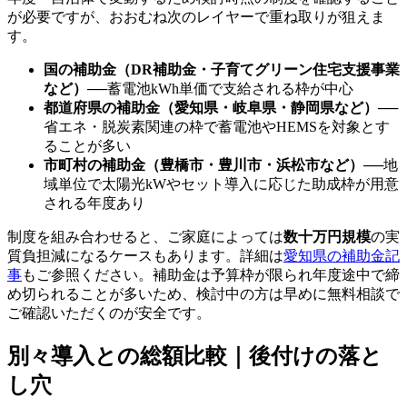
が必要ですが、おおむね次のレイヤーで重ね取りが狙えま
す。
国の補助金（DR補助金・子育てグリーン住宅支援事業
など）
──蓄電池kWh単価で支給される枠が中心
都道府県の補助金（愛知県・岐阜県・静岡県など）
──
省エネ・脱炭素関連の枠で蓄電池やHEMSを対象とす
ることが多い
市町村の補助金（豊橋市・豊川市・浜松市など）
──地
域単位で太陽光kWやセット導入に応じた助成枠が用意
される年度あり
制度を組み合わせると、ご家庭によっては
数十万円規模
の実
質負担減になるケースもあります。詳細は
愛知県の補助金記
事
もご参照ください。補助金は予算枠が限られ年度途中で締
め切られることが多いため、検討中の方は早めに無料相談で
ご確認いただくのが安全です。
別々導入との総額比較｜後付けの落と
し穴