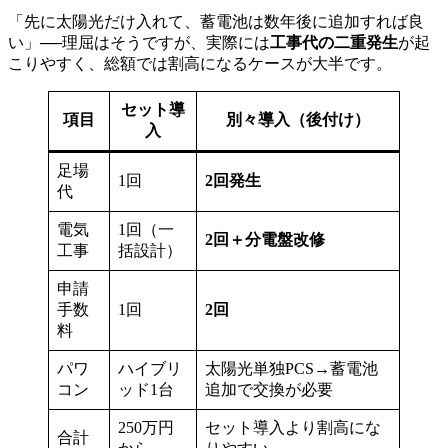
「先に太陽光だけ入れて、蓄電池は数年後に追加すれば良
い」──理屈はそうですが、実際には
工事代の二重発生
が起
こりやすく、総額では割高になるケースが大半です。
セット導
項目
別々導入（後付け）
入
足場
1回
2回発生
代
電気
1回（一
2回＋分電盤改修
工事
括設計）
申請
手数
1回
2回
料
パワ
ハイブリ
太陽光単独PCS→蓄電池
コン
ッド1台
追加で交換が必要
250万円
セット導入より割高にな
合計