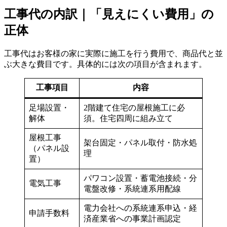
工事代の内訳｜「見えにくい費用」の
正体
工事代はお客様の家に実際に施工を行う費用で、商品代と並
ぶ大きな費目です。具体的には次の項目が含まれます。
工事項目
内容
足場設置・
2階建て住宅の屋根施工に必
解体
須。住宅四周に組み立て
屋根工事
架台固定・パネル取付・防水処
（パネル設
理
置）
パワコン設置・蓄電池接続・分
電気工事
電盤改修・系統連系用配線
電力会社への系統連系申込・経
申請手数料
済産業省への事業計画認定