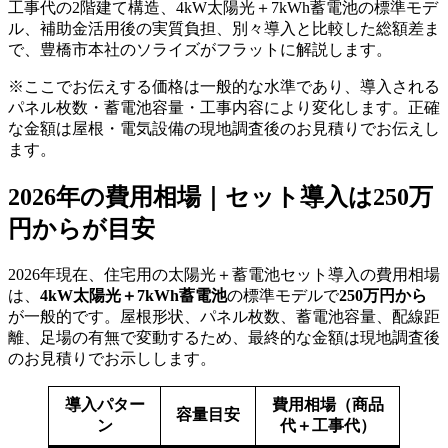
工事代の2階建て構造、4kW太陽光＋7kWh蓄電池の標準モデ
ル、補助金活用後の実質負担、別々導入と比較した総額差ま
で、豊橋市本社のソライズがフラットに解説します。
※ここでお伝えする価格は一般的な水準であり、導入される
パネル枚数・蓄電池容量・工事内容により変化します。正確
な金額は屋根・電気設備の現地調査後のお見積りでお伝えし
ます。
2026年の費用相場｜セット導入は250万
円からが目安
2026年現在、住宅用の太陽光＋蓄電池セット導入の費用相場
は、
4kW太陽光＋7kWh蓄電池
の標準モデルで
250万円から
が一般的です。屋根形状、パネル枚数、蓄電池容量、配線距
離、足場の有無で変動するため、最終的な金額は現地調査後
のお見積りでお示しします。
導入パター
費用相場（商品
容量目安
ン
代＋工事代）