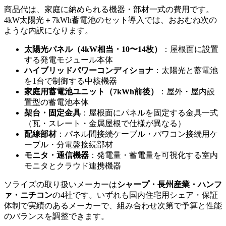
商品代は、家庭に納められる機器・部材一式の費用です。
4kW太陽光＋7kWh蓄電池のセット導入では、おおむね次の
ような内訳になります。
太陽光パネル（4kW相当・10〜14枚）
：屋根面に設置
する発電モジュール本体
ハイブリッドパワーコンディショナ
：太陽光と蓄電池
を1台で制御する中核機器
家庭用蓄電池ユニット（7kWh前後）
：屋外・屋内設
置型の蓄電池本体
架台・固定金具
：屋根面にパネルを固定する金具一式
（瓦・スレート・金属屋根で仕様が異なる）
配線部材
：パネル間接続ケーブル・パワコン接続用ケ
ーブル・分電盤接続部材
モニタ・通信機器
：発電量・蓄電量を可視化する室内
モニタとクラウド連携機器
ソライズの取り扱いメーカーは
シャープ・長州産業・ハンフ
ァ・ニチコン
の4社です。いずれも国内住宅用シェア・保証
体制で実績のあるメーカーで、組み合わせ次第で予算と性能
のバランスを調整できます。