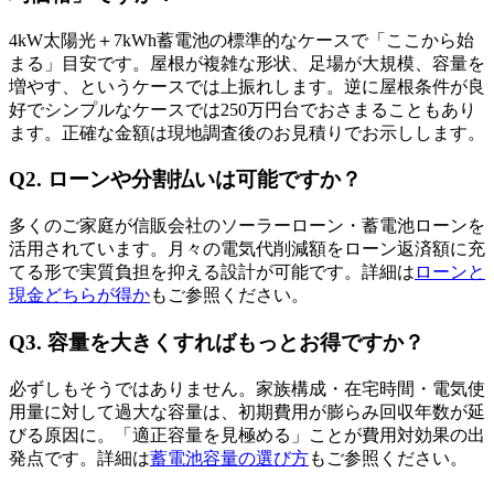
4kW太陽光＋7kWh蓄電池の標準的なケースで「ここから始
まる」目安です。屋根が複雑な形状、足場が大規模、容量を
増やす、というケースでは上振れします。逆に屋根条件が良
好でシンプルなケースでは250万円台でおさまることもあり
ます。正確な金額は現地調査後のお見積りでお示しします。
Q2. ローンや分割払いは可能ですか？
多くのご家庭が信販会社のソーラーローン・蓄電池ローンを
活用されています。月々の電気代削減額をローン返済額に充
てる形で実質負担を抑える設計が可能です。詳細は
ローンと
現金どちらが得か
もご参照ください。
Q3. 容量を大きくすればもっとお得ですか？
必ずしもそうではありません。家族構成・在宅時間・電気使
用量に対して過大な容量は、初期費用が膨らみ回収年数が延
びる原因に。「適正容量を見極める」ことが費用対効果の出
発点です。詳細は
蓄電池容量の選び方
もご参照ください。