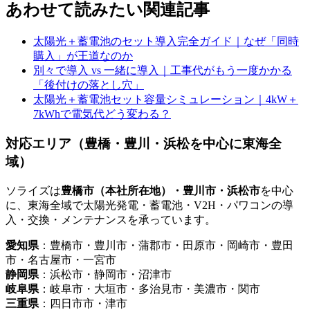
あわせて読みたい関連記事
太陽光＋蓄電池のセット導入完全ガイド｜なぜ「同時
購入」が王道なのか
別々で導入 vs 一緒に導入｜工事代がもう一度かかる
「後付けの落とし穴」
太陽光＋蓄電池セット容量シミュレーション｜4kW＋
7kWhで電気代どう変わる？
対応エリア（豊橋・豊川・浜松を中心に東海全
域）
ソライズは
豊橋市（本社所在地）・豊川市・浜松市
を中心
に、東海全域で太陽光発電・蓄電池・V2H・パワコンの導
入・交換・メンテナンスを承っています。
愛知県
：豊橋市・豊川市・蒲郡市・田原市・岡崎市・豊田
市・名古屋市・一宮市
静岡県
：浜松市・静岡市・沼津市
岐阜県
：岐阜市・大垣市・多治見市・美濃市・関市
三重県
：四日市市・津市