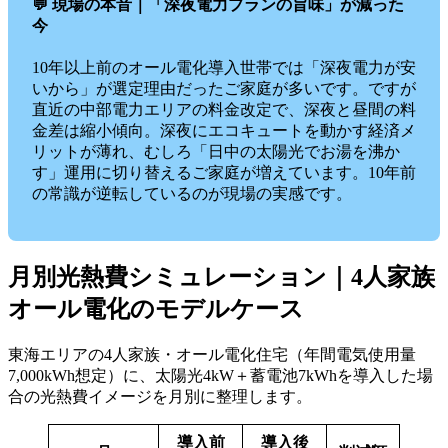
💬 現場の本音｜「深夜電力プランの旨味」が減った
今
10年以上前のオール電化導入世帯では「深夜電力が安
いから」が選定理由だったご家庭が多いです。ですが
直近の中部電力エリアの料金改定で、深夜と昼間の料
金差は縮小傾向。深夜にエコキュートを動かす経済メ
リットが薄れ、むしろ「日中の太陽光でお湯を沸か
す」運用に切り替えるご家庭が増えています。10年前
の常識が逆転しているのが現場の実感です。
月別光熱費シミュレーション｜4人家族
オール電化のモデルケース
東海エリアの4人家族・オール電化住宅（年間電気使用量
7,000kWh想定）に、太陽光4kW＋蓄電池7kWhを導入した場
合の光熱費イメージを月別に整理します。
導入前
導入後