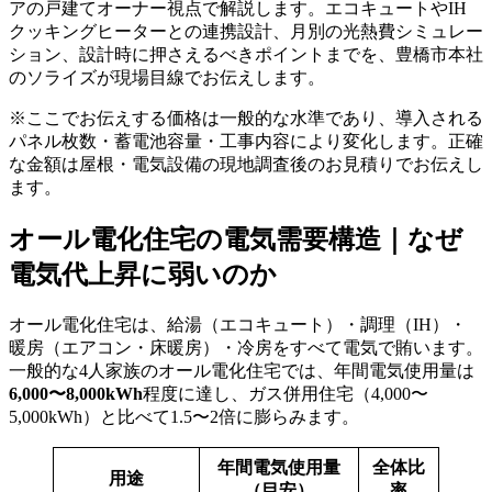
アの戸建てオーナー視点で解説します。エコキュートやIH
クッキングヒーターとの連携設計、月別の光熱費シミュレー
ション、設計時に押さえるべきポイントまでを、豊橋市本社
のソライズが現場目線でお伝えします。
※ここでお伝えする価格は一般的な水準であり、導入される
パネル枚数・蓄電池容量・工事内容により変化します。正確
な金額は屋根・電気設備の現地調査後のお見積りでお伝えし
ます。
オール電化住宅の電気需要構造｜なぜ
電気代上昇に弱いのか
オール電化住宅は、給湯（エコキュート）・調理（IH）・
暖房（エアコン・床暖房）・冷房をすべて電気で賄います。
一般的な4人家族のオール電化住宅では、年間電気使用量は
6,000〜8,000kWh
程度に達し、ガス併用住宅（4,000〜
5,000kWh）と比べて1.5〜2倍に膨らみます。
年間電気使用量
全体比
用途
（目安）
率