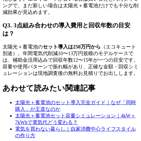
ングで、まだ新しい場合は太陽光＋蓄電池だけでも十分な削
減効果が見込めます。
Q3. 3点組み合わせの導入費用と回収年数の目安
は？
太陽光＋蓄電池の
セット導入は250万円から
（エコキュート
別途）。年間電気代削減10〜13万円規模のモデルケースで
は、補助金活用込みで回収年数12〜15年が一つの目安です。
容量や使用パターンで振れ幅があり、正確な金額・回収シミ
ュレーションは現地調査後の無料お見積りでお出しします。
あわせて読みたい関連記事
太陽光＋蓄電池のセット導入完全ガイド｜なぜ「同時
購入」が王道なのか
太陽光＋蓄電池セット容量シミュレーション｜4kW＋
7kWhで電気代どう変わる？
電気を買わない暮らし｜自家消費中心ライフスタイル
の作り方