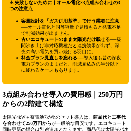
⚠ 失敗しないために｜オール電化×3点組み合わせの3
つの注意点
容量設計を「ガス併用基準」で行う業者に注意
──オール電化と同等容量で見積もると発電不足
で削減効果が出ません。
古いエコキュートのまま太陽光だけ載せる
──昼
間沸き上げ非対応機種だと連携効果が出ず、深
夜の高い電気を買い続ける羽目に。
料金プラン見直しを忘れる
──導入後も昔の深夜
電力プランのままだと、削減見込みの半分以下
に終わるケースもあります。
3点組み合わせ導入の費用感｜250万円
からの2階建て構造
太陽光4kW＋蓄電池7kWhのセット導入は、
商品代と工事代
を合わせて250万円から
が一般的な目安です。エコキュート
同時更新の場合は別途追加となります。商品代は太陽光パネ