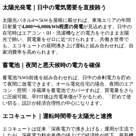
太陽光発電｜日中の電気需要を直接賄う
太陽光パネル4〜5kWを屋根に載せれば、東海エリアの年間
日射量で
4,800〜6,000kWh程度の発電
が見込めます。日中の
在宅時はエアコン・IH・洗濯機などの電力をそのまま太陽
光で賄い、買電量をゼロに近づけられます。共働き世帯で
も、エコキュートの昼間沸き上げ運転と組み合わせれば、自
家消費率を高められます。
蓄電池｜夜間と悪天候時の電力を確保
蓄電池7kWh前後を組み合わせれば、日中の余剰電力を貯め
て夜間に放電できます。オール電化住宅の場合、夜間のエア
コン・照明・冷蔵庫を蓄電池でカバーすれば、買電量をさら
に圧縮可能。卒FIT後は売電単価が下がるため、「貯めて使
い切る」設計が経済合理性の中心になります。
エコキュート｜運転時間帯を太陽光と連携
エコキュートは従来「深夜電力で沸き上げる」運用が主流で
したが、深夜電力料金単価の値上げで経済性が低下。最新機