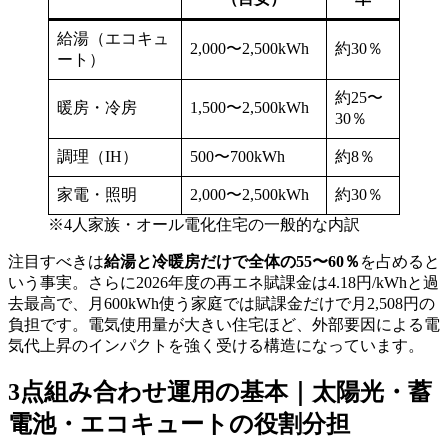
給湯（エコキュ
2,000〜2,500kWh
約30％
ート）
約25〜
暖房・冷房
1,500〜2,500kWh
30％
調理（IH）
500〜700kWh
約8％
家電・照明
2,000〜2,500kWh
約30％
※4人家族・オール電化住宅の一般的な内訳
注目すべきは
給湯と冷暖房だけで全体の55〜60％
を占めると
いう事実。さらに2026年度の再エネ賦課金は4.18円/kWhと過
去最高で、月600kWh使う家庭では賦課金だけで月2,508円の
負担です。電気使用量が大きい住宅ほど、外部要因による電
気代上昇のインパクトを強く受ける構造になっています。
3点組み合わせ運用の基本｜太陽光・蓄
電池・エコキュートの役割分担