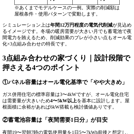
※あくまでモデルケースの一例。実際の削減額は
屋根条件・使用パターンで変動します。
シミュレーション上は
年間12万円程度の電気代削減
が見込め
るイメージです。冬場の暖房需要が大きい月でも蓄電池で夜
間電力を賄えるため、削減効果のブレが小さい点もオール電
化×3点組み合わせの特長です。
3点組み合わせの家づくり｜設計段階で
押さえる4つのポイント
①パネル容量はオール電化基準で「やや大きめ」
ガス併用住宅の標準容量は3〜4kWですが、オール電化住宅
は需要量が大きいため
4〜5kW以上
を基本に設計します。屋
根面積に余裕があれば6kW搭載も検討価値ありです。
②蓄電池容量は「夜間需要1日分」が目安
夜間19〜翌朝7時の電気使用量を1日5〜7kWh前後と想定し、